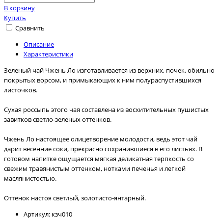
В корзину
Купить
Сравнить
Описание
Характеристики
Зеленый чай Чжень Ло изготавливается из верхних, почек, обильно
покрытых ворсом, и примыкающих к ним полураспустившихся
листочков.
Сухая россыпь этого чая составлена из восхитительных пушистых
завитков светло-зеленых оттенков.
Чжень Ло настоящее олицетворение молодости, ведь этот чай
дарит весенние соки, прекрасно сохранившиеся в его листьях. В
готовом напитке ощущается мягкая деликатная терпкость со
свежим травянистым оттенком, нотками печенья и легкой
маслянистостью.
Оттенок настоя светлый, золотисто-янтарный.
Артикул:
кзч010