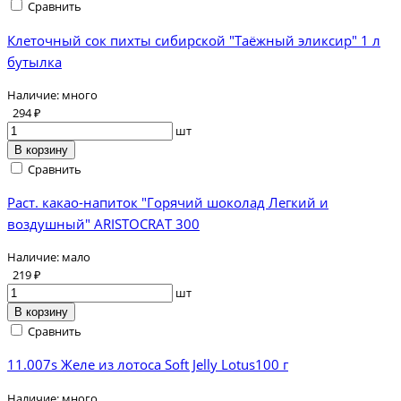
Сравнить
Клеточный сок пихты сибирской "Таёжный эликсир" 1 л
бутылка
Наличие:
много
294 ₽
шт
В корзину
Сравнить
Раст. какао-напиток "Горячий шоколад Легкий и
воздушный" ARISTOCRAT 300
Наличие:
мало
219 ₽
шт
В корзину
Сравнить
11.007s Желе из лотоса Soft Jelly Lotus100 г
Наличие:
много