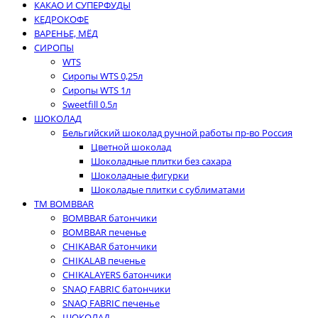
КАКАО И СУПЕРФУДЫ
КЕДРОКОФЕ
ВАРЕНЬЕ, МЁД
СИРОПЫ
WTS
Сиропы WTS 0,25л
Сиропы WTS 1л
Sweetfill 0.5л
ШОКОЛАД
Бельгийский шоколад ручной работы пр-во Россия
Цветной шоколад
Шоколадные плитки без сахара
Шоколадные фигурки
Шоколадые плитки с сублиматами
ТМ BOMBBAR
BOMBBAR батончики
BOMBBAR печенье
CHIKABAR батончики
CHIKALAB печенье
CHIKALAYERS батончики
SNAQ FABRIC батончики
SNAQ FABRIC печенье
ШОКОЛАД