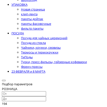
УПАКОВКА
Новая страница
клип-лента
пакеты дойпак
пакеты фасовочные
фильтр пакеты
ПОСУДА
Посуда для чайных церемоний
Посуда из стекла
Чайники, кружки, сервизы
Термосы и термокружки
ТиПоды
Турки, пресс-фильры, гейзерные кофеварки
Френч-прессы
23 ФЕВРАЛЯ и 8 МАРТА
Подбор параметров
РОЗНИЦА
194