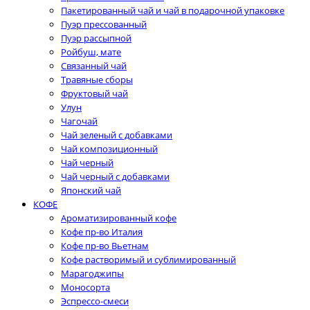
Пакетированный чай и чай в подарочной упаковке
Пуэр прессованный
Пуэр рассыпной
Ройбуш, мате
Связанный чай
Травяные сборы
Фруктовый чай
Улун
Чагочай
Чай зеленый с добавками
Чай композиционный
Чай черный
Чай черный с добавками
Японский чай
КОФЕ
Ароматизированный кофе
Кофе пр-во Италия
Кофе пр-во Вьетнам
Кофе растворимый и сублимированный
Марагоджипы
Моносорта
Эспрессо-смеси