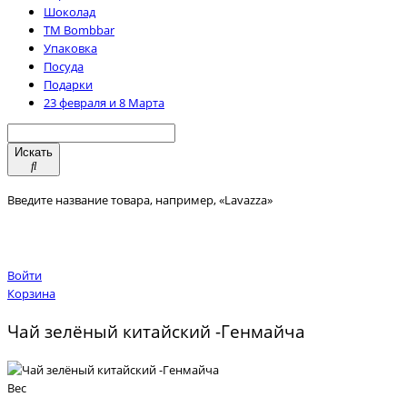
Шоколад
TM Bombbar
Упаковка
Посуда
Подарки
23 февраля и 8 Марта
Искать
Введите название товара, например, «Lavazza»
Войти
Корзина
Чай зелёный китайский -Генмайча
Вес