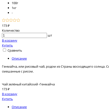
100г
1кг
-
173 ₽
Количество
шт
В корзину
Купить
Сравнить
Описание
Генмайча, или рисовый чай, родом из Страны восходящего солнца. С
смешанные с рисом.
Чай зелёный китайский -Генмайча
173 ₽
В корзину
Купить
Описание