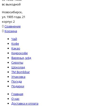
вс выходной
Новосибирск,
ул. 1905 года, 21
корпус 2
Сравнение
Корзина
Чай
Кофе
Какао
Кедрокофе
Варенье, мёд
Сиропы
Шоколад
TM Bombbar
Упаковка
Посуда
Подарки
Главная
О нас
Доставка и оплата