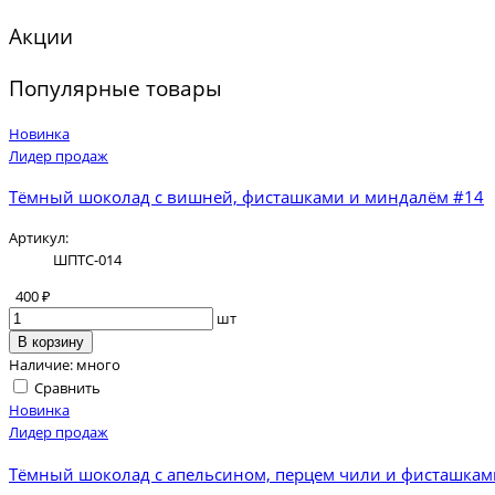
Акции
Популярные товары
Новинка
Лидер продаж
Тёмный шоколад с вишней, фисташками и миндалём #14
Артикул:
ШПТС-014
400 ₽
шт
В корзину
Наличие:
много
Сравнить
Новинка
Лидер продаж
Тёмный шоколад с апельсином, перцем чили и фисташкам